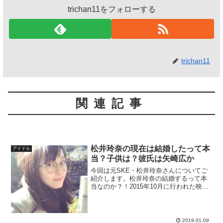
trichan11をフォローする
trichan11
関連記事
松井玲奈の現在は結婚したって本
アイドル
当？子供は？彼氏は矢崎広か
今回は元SKE・松井玲奈さんについてご
紹介します。松井玲奈の結婚するって本
当なのか？！2015年10月に行われた映画
『トゥモローランド』のＤＶＤ発売イベ
ントで「結婚願望はまったくないです」
と言い切り話題を集めたことがある松井
さん。その後もそ...
2019.01.09