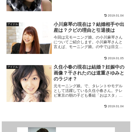
は世間に衝撃が走りました。そんな小川
紗季さんの熱愛彼氏の噂や結婚、引退理
由なども含めてご紹介していきます。
2019.01.04
小川麻琴の現在は？結婚相手や出
アイドル
産は？クビの理由と引退後は
今回は元モーニング娘。の小川麻琴さん
についてご紹介します。小川麻琴さんと
言えば、モーニング娘。の中では目立っ
た立ち位置ではありませんでしたが、そ
のいぶし銀のような存在感がありまし
2019.01.05
た。モーニング娘を卒業し早々に芸能活
動を休止していた彼女ですが...
久住小春の現在は結婚？妊娠中の
アイドル
画像？干されたのは道重さゆみと
のラジオ？
元モーニング娘。で、タレントやモデル
として活躍している久住小春さん。テレ
ビ東京の朝の子ども番組「おはスタ」に
出演していて、アニメ「きらりんレボリ
ューション」の主人公・月島きらりの声
2019.01.04
優を務め、また月島きらりの名義でも歌
手活動をしていました。今...