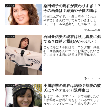
桑田靖子の現在が変わりすぎ！？
アイドル
今の画像は？結婚や子供の噂は
今回は元アイドル・桑田靖子（くわた
やすこ）さんについてみていきましょ
う。アイドル全盛期だった80年代。現在
も歌手や女優として活躍している元アイ
2019.06.21
ドルを、たくさん世に生み出した時代で
す。「不作の83年組」って皆さんご存知
石田亜佑美の現在は秋元真夏に似
アイドル
でしょうか。桑田康子さ...
てる？腹筋と横顔がかわいい！
こんにちは！今回はモーニング娘10期生
石田亜佑美さんについてお届けしたいと
思います！本日の話題は石田亜佑美さん
の熱愛彼氏と言われている人物の話題
や、同じくアイドルグループである乃木
坂46の秋元真夏さんに似てる？といった
話題、注目を集めている...
2019.01.11
小川紗季の現在は結婚？熱愛の彼
アイドル
氏は？卒アルと引退理由は
おはガール、スマイレージで活躍した小
川紗季さんは現在何をしているのでしょ
うか。スマイレージの引退を発表した時