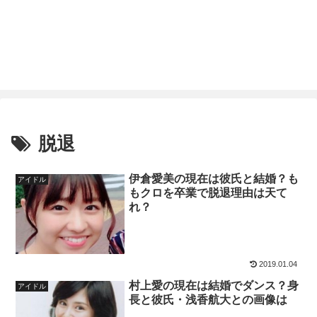
脱退
伊倉愛美の現在は彼氏と結婚？も
アイドル
もクロを卒業で脱退理由は天て
れ？
2019.01.04
村上愛の現在は結婚でダンス？身
アイドル
長と彼氏・浅香航大との画像は