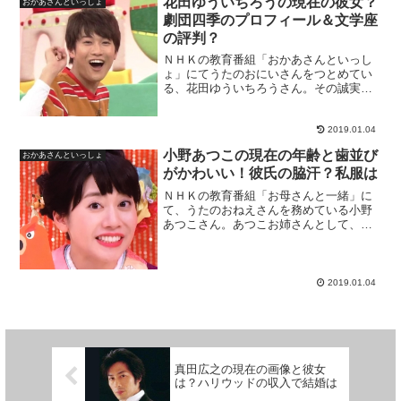
花田ゆういちろうの現在の彼女？
おかあさんといっしょ
劇団四季のプロフィール＆文学座
の評判？
ＮＨＫの教育番組「おかあさんといっし
ょ」にてうたのおにいさんをつとめてい
る、花田ゆういちろうさん。その誠実な
見た目とエンターテイメントさで、子供
から大人までを魅了しています。そんな
ゆういちろうお兄さんですが、現在熱愛
2019.01.04
の彼女がいるとの情報が！...
小野あつこの現在の年齢と歯並び
おかあさんといっしょ
がかわいい！彼氏の脇汗？私服は
ＮＨＫの教育番組「お母さんと一緒」に
て、うたのおねえさんを務めている小野
あつこさん。あつこお姉さんとして、子
供から親御さんまで幅広い人気を誇って
います。そんなあつこお姉さんに、熱愛
の彼氏がいるとの噂が！さらには、あつ
こお姉さんが様々な芸能人...
2019.01.04
真田広之の現在の画像と彼女
は？ハリウッドの収入で結婚は