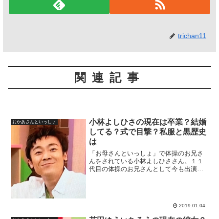
trichan11
関連記事
小林よしひさの現在は卒業？結婚
おかあさんといっしょ
してる？式で目撃？私服と黒歴史
は
「お母さんといっしょ」で体操のお兄さ
んをされている小林よしひささん。１１
代目の体操のお兄さんとして今も出演さ
れていますよね。そんなお兄さんが２０
１８年に卒業？また結婚はされているの
か、についてや黒歴史について調べてみ
ました。
2019.01.04