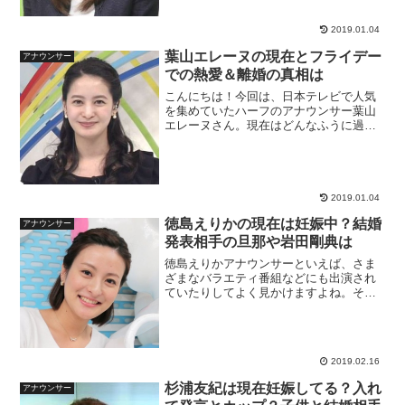
2019.01.04
葉山エレーヌの現在とフライデー
アナウンサー
での熱愛＆離婚の真相は
こんにちは！今回は、日本テレビで人気
を集めていたハーフのアナウンサー葉山
エレーヌさん。現在はどんなふうに過ご
されているのでしょうか、気になります
よね。今回は葉山エレーヌさんの現在の
活動についてお届けしたいと思います。
葉山エレーヌの現在の画像...
2019.01.04
徳島えりかの現在は妊娠中？結婚
アナウンサー
発表相手の旦那や岩田剛典は
徳島えりかアナウンサーといえば、さま
ざまなバラエティ番組などにも出演され
ていたりしてよく見かけますよね。そん
な徳島えりかさんが妊娠中だというのは
本当でしょうか。また徳島えりかさんの
結婚報告・ジップというのは？結婚され
た旦那さんはどんな方なの...
2019.02.16
杉浦友紀は現在妊娠してる？入れ
アナウンサー