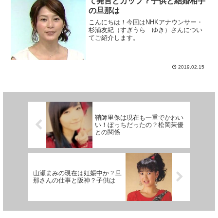
て発言とカップ？子供と結婚相手
の旦那は
こんにちは！今回はNHKアナウンサー・
杉浦友紀（すぎうら ゆき）さんについ
てご紹介します。
2019.02.15
鞘師里保は現在も一重でかわい
い！ぼっちだったの？松岡茉優
との関係
山瀬まみの現在は妊娠中か？旦
那さんの仕事と阪神？子供は