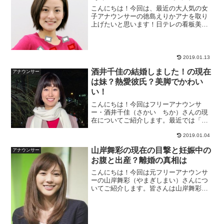
こんにちは！今回は、最近の大人気の女
子アナウンサーの徳島えりかアナを取り
上げたいと思います！日テレの看板美人
アナで次期、ポスト「ミトちゃん」と噂
されているのが徳島えりかアナウンサー
ですね！！徳島アナをテレビで見ない日
はないといってもいいです...
2019.01.13
酒井千佳の結婚しました！の現在
アナウンサー
は妹？熱愛彼氏？美脚でかわい
い！
こんにちは！今回はフリーアナウンサ
ー・酒井千佳（さかい ちか）さんの現
在についてご紹介します。最近では「結
婚しました」というブログ内容で世間を
騒がせたこともありましたね。熱愛の彼
2019.01.04
氏や妹の存在は？また気になるアトピー
山岸舞彩の現在の目撃と妊娠中の
アナウンサー
の真相は・・・？早速みてい...
お腹と出産？離婚の真相は
こんにちは！今回は元フリーアナウンサ
ーの山岸舞彩（やまぎしまい）さんにつ
いてご紹介します。皆さんは山岸舞彩さ
ん、覚えていますでしょうか。フリーア
ナウンサーとして人気を誇りながらも一
般男性との結婚で芸能界を去ってしまっ
たんですよね。テレビで彼...