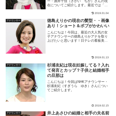
ー・酒井千佳（さかい ちか）さんの現
在についてご紹介します。最近では「結
婚しました」というブログ内容で世間を
騒がせたこともありましたね。熱愛の彼
2019.01.04
氏や妹の存在は？また気になるアトピー
徳島えりかの現在の髪型・・画像
アナウンサー
の真相は・・・？早速みてい...
あり！ショート＆ボブがかわいい
こんにちは！今回は、最近の大人気の女
子アナウンサーの徳島えりかアナを取り
上げたいと思います！日テレの看板美人
アナで次期、ポスト「ミトちゃん」と噂
されているのが徳島えりかアナウンサー
ですね！！徳島アナをテレビで見ない日
はないといってもいいです...
2019.01.13
杉浦友紀は現在妊娠してる？入れ
アナウンサー
て発言とカップ？子供と結婚相手
の旦那は
こんにちは！今回はNHKアナウンサー・
杉浦友紀（すぎうら ゆき）さんについ
てご紹介します。
2019.02.15
井上あさひの結婚と相手の夫名前
アナウンサー