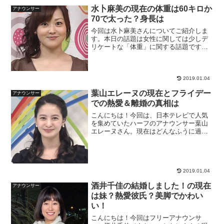
水卜麻美の現在の体重は60キロか
アナウンサー
70で太った？身長は
今回は水卜麻美さんについてご紹介しま
す。本日の話題は女性に関しては少しデ
リケートな「体重」に関する話題です
ね。アナウンサーの方ってすらっとした
人が多いですが、水卜アナウンサーはど
ちらかというと少しぽっちゃりなスタイ
ルですね。そこを含めてとて...
2019.01.04
葉山エレーヌの現在とフライデー
アナウンサー
での熱愛＆離婚の真相は
こんにちは！今回は、日本テレビで人気
を集めていたハーフのアナウンサー葉山
エレーヌさん。現在はどんなふうに過ご
されているのでしょうか、気になります
よね。今回は葉山エレーヌさんの現在の
活動についてお届けしたいと思います。
葉山エレーヌの現在の画像...
2019.01.04
酒井千佳の結婚しました！の現在
アナウンサー
は妹？熱愛彼氏？美脚でかわい
い！
こんにちは！今回はフリーアナウンサ