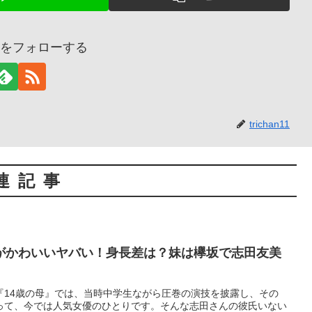
an11をフォローする
trichan11
連記事
がかわいいヤバい！身長差は？妹は欅坂で志田友美
『14歳の母』では、当時中学生ながら圧巻の演技を披露し、その
って、今では人気女優のひとりです。そんな志田さんの彼氏いない