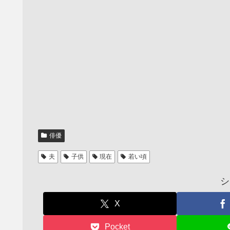
俳優
夫
子供
現在
若い頃
シ
X
Pocket