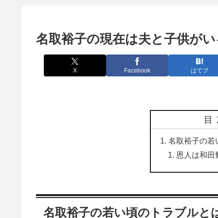
名取裕子の現在は夫と子供がい
X
Facebook
はてブ
目
名取裕子の若
恩人は和田
名取裕子の若い頃のトラブルと