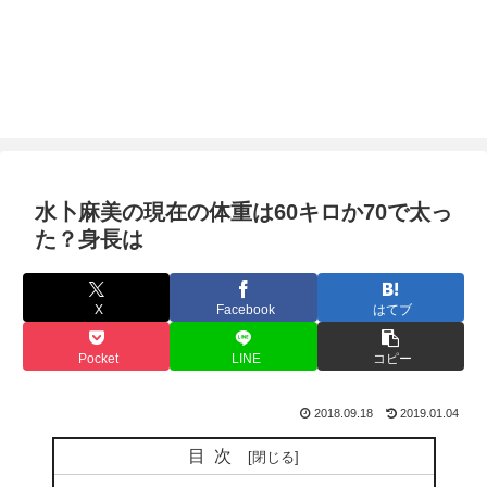
水卜麻美の現在の体重は60キロか70で太っ
た？身長は
X
Facebook
はてブ
Pocket
LINE
コピー
2018.09.18
2019.01.04
目次