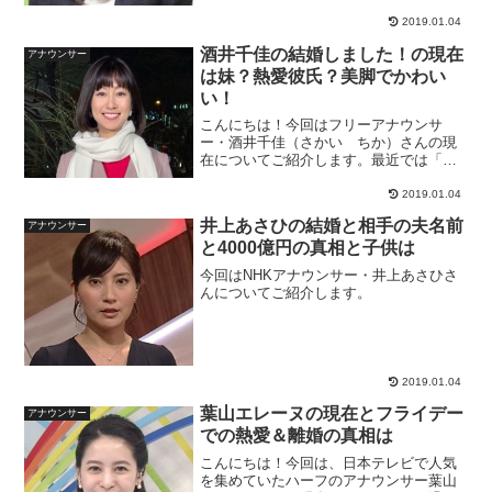
2019.01.04
酒井千佳の結婚しました！の現在
アナウンサー
は妹？熱愛彼氏？美脚でかわい
い！
こんにちは！今回はフリーアナウンサ
ー・酒井千佳（さかい ちか）さんの現
在についてご紹介します。最近では「結
婚しました」というブログ内容で世間を
騒がせたこともありましたね。熱愛の彼
2019.01.04
氏や妹の存在は？また気になるアトピー
井上あさひの結婚と相手の夫名前
アナウンサー
の真相は・・・？早速みてい...
と4000億円の真相と子供は
今回はNHKアナウンサー・井上あさひさ
んについてご紹介します。
2019.01.04
葉山エレーヌの現在とフライデー
アナウンサー
での熱愛＆離婚の真相は
こんにちは！今回は、日本テレビで人気
を集めていたハーフのアナウンサー葉山