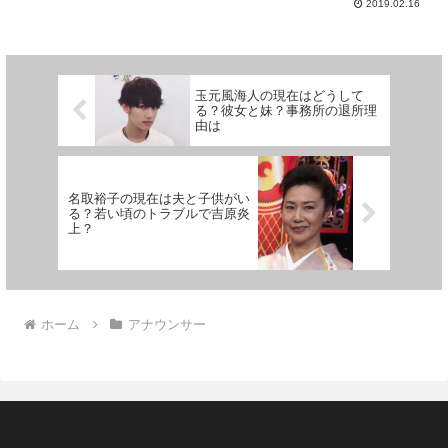
2019.02.16
玉元風海人の現在はどうして
る？彼女と妹？事務所の退所理
由は
名取裕子の現在は夫と子供がい
る？若い頃のトラブルで吉原炎
上？
ホーム
アナウンサー