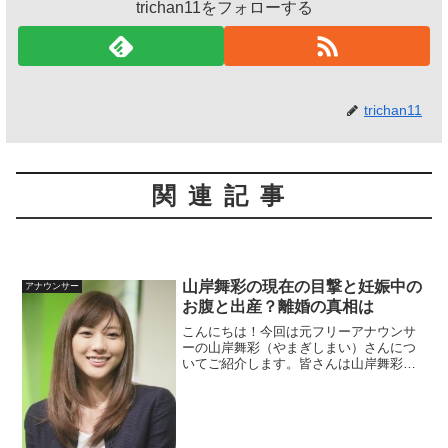
trichan11をフォローする
trichan11
関連記事
山岸舞彩の現在の目撃と妊娠中の
アナウンサー
お腹と出産？離婚の真相は
こんにちは！今回は元フリーアナウンサ
ーの山岸舞彩（やまぎしまい）さんにつ
いてご紹介します。皆さんは山岸舞彩さ
ん、覚えていますでしょうか。フリーア
ナウンサーとして人気を誇りながらも一
般男性との結婚で芸能界を去ってしまっ
たんですよね。テレビで彼...