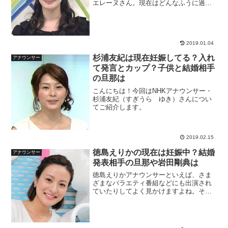
エレーヌさん。現在はどんなふうに過ご
されているのでしょうか、気になります
よね。今回は葉山エレーヌさんの現在の
活動についてお届けしたいと思います。
葉山エレーヌの現在の画像...
2019.01.04
杉浦友紀は現在妊娠してる？入れ
アナウンサー
て発言とカップ？子供と結婚相手
の旦那は
こんにちは！今回はNHKアナウンサー・
杉浦友紀（すぎうら ゆき）さんについ
てご紹介します。
2019.02.15
徳島えりかの現在は妊娠中？結婚
アナウンサー
発表相手の旦那や岩田剛典は
徳島えりかアナウンサーといえば、さま
ざまなバラエティ番組などにも出演され
ていたりしてよく見かけますよね。そん
な徳島えりかさんが妊娠中だというのは
本当でしょうか。また徳島えりかさんの
結婚報告・ジップというのは？結婚され
た旦那さんはどんな方なの...