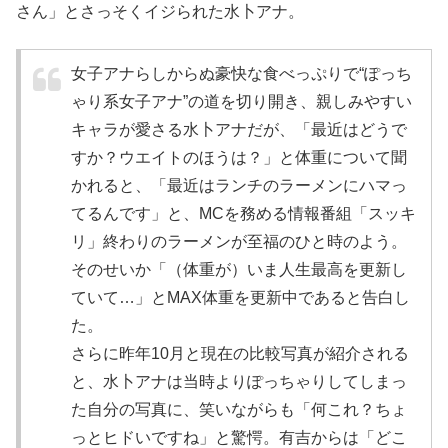
さん」とさっそくイジられた水卜アナ。
女子アナらしからぬ豪快な食べっぷりで“
ぽっち
ゃり系女子アナ
”の道を切り開き、親しみやすい
キャラが愛さる水卜アナだが、「最近はどうで
すか？ウエイトのほうは？」と体重について聞
かれると、「最近はランチのラーメンにハマっ
てるんです」と、MCを務める情報番組「スッキ
リ」終わりのラーメンが至福のひと時のよう。
そのせいか「
（体重が）いま人生最高を更新し
ていて…
」とMAX体重を更新中であると告白し
た。
さらに昨年10月と現在の比較写真が紹介される
と、水卜アナは当時よりぽっちゃりしてしまっ
た自分の写真に、笑いながらも「何これ？ちょ
っとヒドいですね」と驚愕。有吉からは「どこ